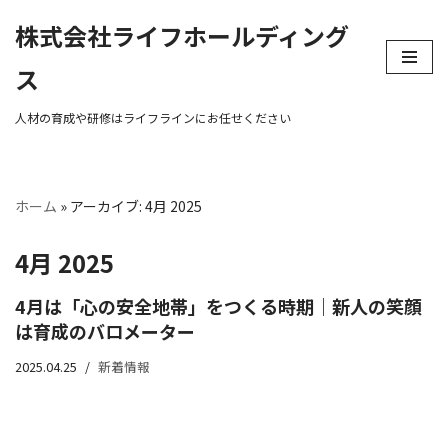
株式会社ライフホールディング
コ
ス
ン
テ
ン
ツ
へ
ス
ホーム
»
アーカイブ: 4月 2025
キ
ッ
4月 2025
プ
4月は「心の安全地帯」をつくる時期｜新人の笑顔
は育成のバロメーター
2025.04.25
新着情報