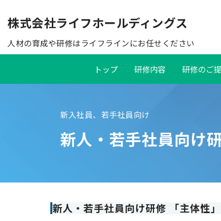
株式会社ライフホールディングス
コ
ン
テ
トップ
研修内容
研修のご
ン
ツ
へ
ス
新入社員、若手社員向け
キ
新人・若手社員向け研
ッ
プ
新人・若手社員向け研修 「主体性」