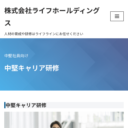
株式会社ライフホールディング
コ
ス
ン
テ
ン
ツ
へ
中堅社員向け
ス
キ
中堅キャリア研修
ッ
プ
中堅キャリア研修