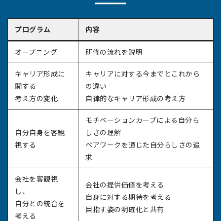
プログラム
内容
オープニング
研修の流れを説明
キャリア形成に
キャリアに対する今までとこれから
関する
の違い
考え方の変化
自律的なキャリア形成の考え方
モチベーションカーブによる自分ら
自分自身を客観
しさの理解
視する
ペアワークを通じた自分らしさの追
求
会社を客観視
会社の提供価値を考える
し、
自身に対する期待を考える
自分との統合を
目指す姿の明確化と共有
考える