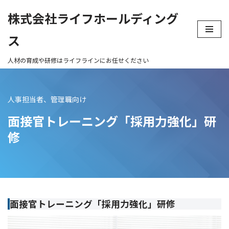
株式会社ライフホールディング
コ
ス
ン
テ
ン
ツ
へ
人事担当者、管理職向け
ス
キ
面接官トレーニング「採用力強化」研
ッ
修
プ
面接官トレーニング「採用力強化」研修