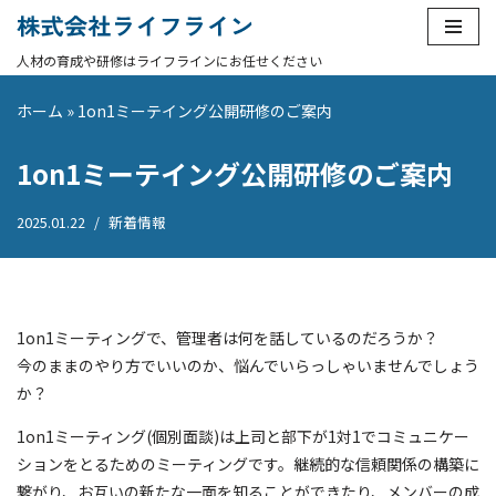
コ
ン
ホーム
»
1on1ミーテイング公開研修のご案内
テ
ン
1on1ミーテイング公開研修のご案内
ツ
へ
2025.01.22
新着情報
ス
キ
ッ
プ
1on1ミーティングで、管理者は何を話しているのだろうか？
今のままのやり方でいいのか、悩んでいらっしゃいませんでしょう
か？
1on1ミーティング(個別面談)は上司と部下が1対1でコミュニケー
ションをとるためのミーティングです。継続的な信頼関係の構築に
繋がり、お互いの新たな一面を知ることができたり、メンバーの成